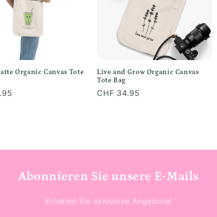
atte Organic Canvas Tote
Live and Grow Organic Canvas
Tote Bag
er
.95
Normaler
CHF 34.95
Preis
Abonnieren Sie unsere E-Mails
Erhalten Sie exklusive Angebote!