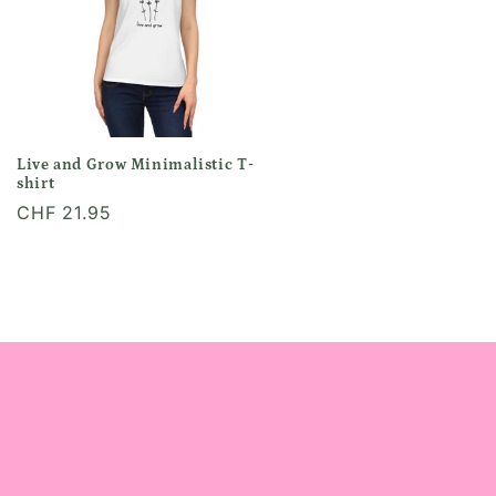
Live and Grow Minimalistic T-
shirt
Normaler
CHF 21.95
Preis