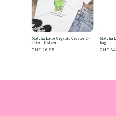
o
r
i
Matcha Latte Organic Creator T-
Matcha L
shirt - Unisex
Bag
Normaler
CHF 26.95
Normal
CHF 34
e
Preis
Preis
: