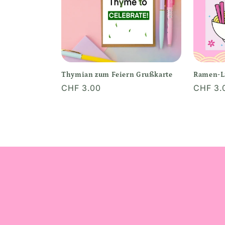
o
r
i
Thymian zum Feiern Grußkarte
Ramen-L
Normaler
CHF 3.00
Normal
CHF 3.
e
Preis
Preis
: