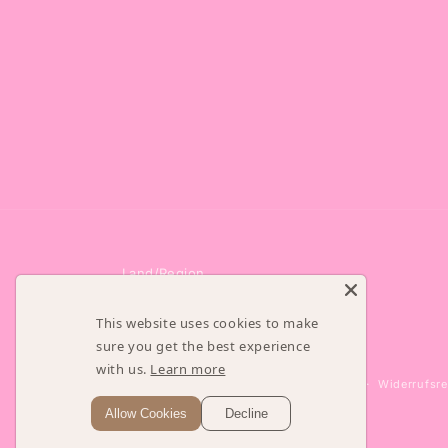
Land/Region
Liechtenstein | CHF CHF
This website uses cookies to make
sure you get the best experience with
us.
Learn more
© 2026,
PinkShake
Powered by Shopify
Widerrufsre
Allow Cookies
Decline